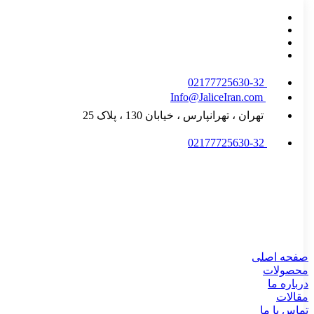
02177725630-32
Info@JaliceIran.com
تهران ، تهرانپارس ، خیابان 130 ، پلاک 25
02177725630-32
صفحه اصلی
محصولات
درباره ما
مقالات
تماس با ما