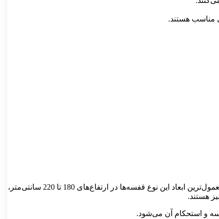
‌کنند.
ی مناسب هستند.
در بررسی مشخصات فنی قفسه کتابخانه ثابت، باید به جزییاتی همچون ابعاد، نوع متریال، نوع اتصال و ظرفیت وزنی هر طبقه، توجه شود. معمول‌ترین ابعاد این نوع قفسه‌ها در ارتفاع‌های 180 تا 220 سانتی‌متر،