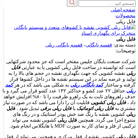
جو
ه اصلی
ولات
 ریلی
 ریلی
 بندی:
قفسه بایگانی
-
قفسه بایگانی ریلی
حات:
 صنعت بایگان جلیس مفتخر است که جز محدود شرکتهایی
که توانسته در ساخت فایل ریلی کشویی یا به عبارتی
فایل
نقشه کشویی که جهت نگهداری نقشه در حجم های بالا را به
د و عرضه نماید در این سیستم نقشه ها در داخل کشوها قرار
ه و ساختار
کمد بایگانی ریلی
به شکلی می باشد که در هر
کمد
حداقل ۲۲ عدد کشو و حداکثر ۱۳۲ عدد کشو قرار می گیرد و با
حذف راهروهای ثابت به یک راهرو ظرفیت را تا ۸۰% افزایش خواهد
فایل ریلی کشویی
قابلیت آن را دارا می باشد که در صورت نیاز
ی به
فایل ریلی اتوماتیک
یا
فایل ریلی برقی
تبدیل شود .
فایل
کشویی نقشه با رنگ ضد خش پودر استاتیک و در رنگ های
ع اجرا می گردد. همچنین
فایل ریلی
کشویی نقشه می تواند
از فلز و نمای کار به صورت MDF یا هایگلاس انجام شود.
 ریلی
کشویی نقشه از قفل مرکزی و همچنین می تواند از قفل