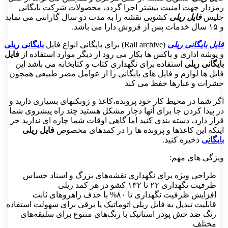
ار جهت امنیت بیشتر اجرا گردد، محصولات شرکت بایگانی
س
فایل ریلی
کشویی نقشه را به مدت دو سال گارانتی می نماید
بایگانی ریلی
(Rail archive) برای بایگانی انواع فایل
بایگانی ریلی
شه اداری و باکس ها بکار می رود از دیگر موارد استفاده از
فایل
نی ریلی
استفاده برای نگهداری کتاب و کتابخانه می باشد این
 ها لوازم و فایل های بایگانی را از عوامل مضر طبیعی همچون
ت و غبارها حفظ می کند
شما در محیط کار خود پرونده،کاغذ و زونکنهای بسیاری دارید و
یدا کردن جا برای آنها دچار مشکل هستید چند راه پیشروی شما
 دارد، دسته بندی کنید اما گاهی اوقات شما چاره ای ندارید جز
ه این کاغذها و پرونده ها را در کمدهای مخصوص
فایل ریلی
نی
ذخیره کنید.
ی های مهم:
احی ویژه برای نگهداری نقشه‌های بزرگ و اسناد حساس
 نگهداری ۲۲ تا ۱۳۲ کشو در هر کمد ریلی
یش ظرفیت نگهداری تا ۸۰% با حذف راهروهای ثابت
بلیت تبدیل به فایل ریلی اتوماتیک یا برقی برای سهولت استفاده
گ ضد خش پودر استاتیک با رنگ‌های متنوع برای سلیقه‌های
تلف