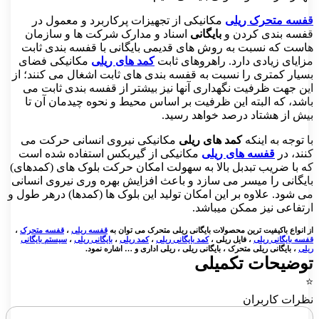
 متحرک ریلی
مکانیکی از تجهیزات پرکاربرد و معمول در
 بندی کردن و
بایگانی
اسناد و مدارک شرکت ها و سازمان
 که نسبت به روش های قدیمی بایگانی با قفسه بندی ثابت
ای زیادی دارد. راهروهای ثابت
کمد های ریلی
مکانیکی فضای
ر کمتری را نسبت به قفسه بندی های ثابت اشغال می کنند؛ از
جهت ظرفیت نگهداری آنها نیز بیشتر از قفسه بندی ثابت می
، که البته این ظرفیت بر اساس محیط و نحوه چیدمان آن تا
از هشتاد درصد خواهد رسید.
جه به اینکه
کمد های ریلی
مکانیکی نیروی انسانی حرکت می
، در
قفسه های ریلی
مکانیکی از گیربکس استفاده شده است
ا ضریب تبدبل بالا به سهولت امکان حرکت بلوک های (کمدهای)
انی را میسر می سازد و باعث افزایش بهره وری نیروی انسانی
ود. علاوه بر این امکان تولید این بلوک ها (کمدها) درهر طول و
اعی نیز ممکن میباشد.
اع باکیفیت ترین محصولات بایگانی ریلی متحرک می توان به
قفسه ریلی
،
قفسه متحرک
،
ایگانی ریلی
،
فایل ریلی
،
کمد بایگانی ریلی
،
کمد ریلی
،
بایگانی ریلی
،
سیستم بایگانی
بایگانی ریلی متحرک ، بایگانی ریلی ، ریلی اداری و … اشاره نمود.
یحات تکمیلی
ت کاربران